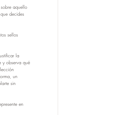
 sobre aquello 
 que decides 
tos sellos 
stificar la 
e y observa qué 
lección 
 forma, un 
arte sin 
represente en 