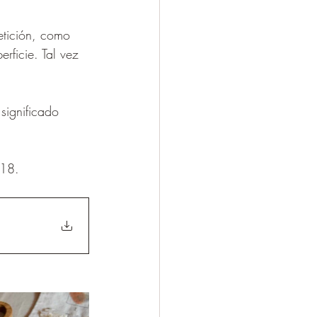
tición, como 
rficie. Tal vez 
significado 
 18. 