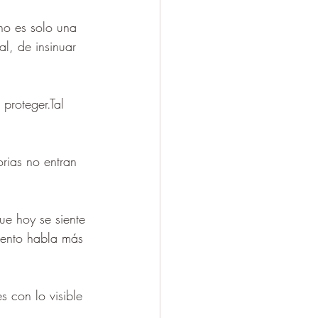
no es solo una 
l, de insinuar 
proteger.Tal 
rias no entran 
ue hoy se siente 
mento habla más 
s con lo visible 