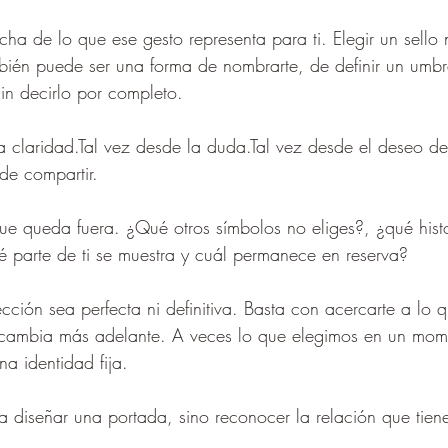
ha de lo que ese gesto representa para ti. Elegir un sello 
mbién puede ser una forma de nombrarte, de definir un umbra
in decirlo por completo.  
la claridad.Tal vez desde la duda.Tal vez desde el deseo de 
de compartir.
e queda fuera. ¿Qué otros símbolos no eliges?, ¿qué histo
 parte de ti se muestra y cuál permanece en reserva?
cción sea perfecta ni definitiva. Basta con acercarte a lo q
i cambia más adelante. A veces lo que elegimos en un mo
a identidad fija.
a diseñar una portada, sino reconocer la relación que tiene